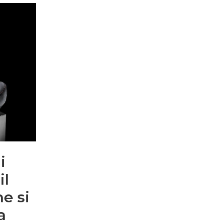
i
il
he si
a