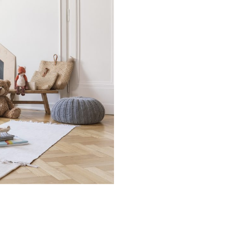
zazione della tua
rescita, cucina,
 nel mondo delle Royal
ma e speciale.Una volta
 semplice
 spunti su genitorialità,
.Entra anche tu nel
mmunity è grandissima
igli per rendere più
, grazie a spunti su
ta lavorativa.