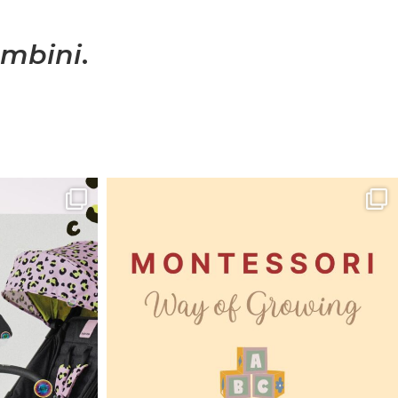
mbini
.