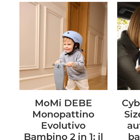
MoMi DEBE
Cyb
Monopattino
Siz
Evolutivo
au
Bambino 2 in 1: il
ba