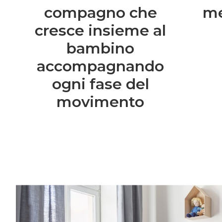
compagno che
me
cresce insieme al
bambino
accompagnando
ogni fase del
movimento
Entra anche tu nel mondo delle Royal 
community è grandissima e speciale.Una vo