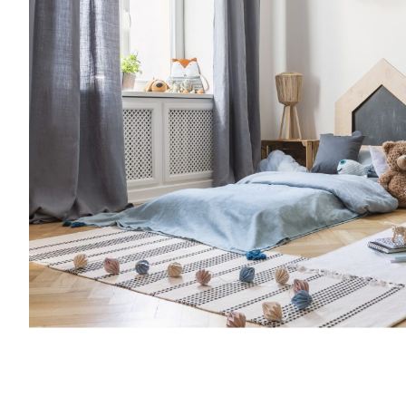
consigli per rendere più semplice l’organiz
famiglia, grazie a spunti su genitorialità, c
creatività, vita lavorativa. Entra anche tu
Families: la nostra community è grandissi
al mese riceverai consigli per rendere più
l’organizzazione della tua famiglia, grazie a
crescita, cucina, creatività, vita lavorativa
mondo delle Royal Families: la nostra co
e speciale.Una volta al mese riceverai cons
semplice l’organizzazione della tua famiglia
genitorialità, crescita, cucina, creatività, vi