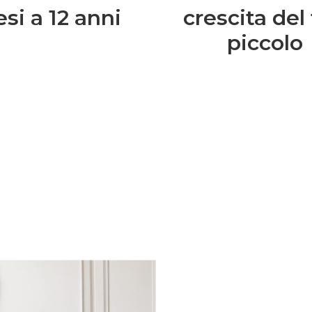
si a 12 anni
crescita del
piccolo
Families: la nostra
lta al mese riceverai