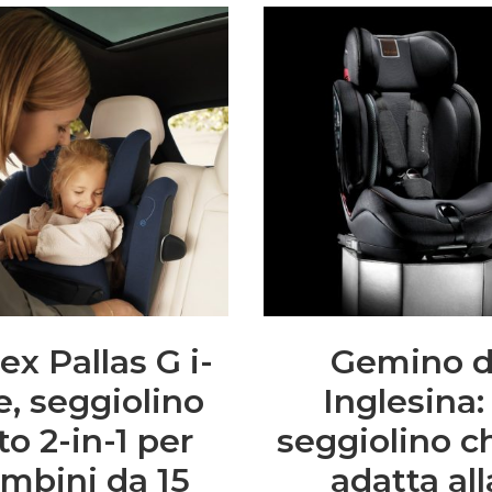
ex Pallas G i-
Gemino d
e, seggiolino
Inglesina: 
to 2-in-1 per
seggiolino c
mbini da 15
adatta all