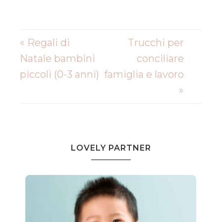
« Regali di
Trucchi per
Natale bambini
conciliare
piccoli (0-3 anni)
famiglia e lavoro
»
LOVELY PARTNER